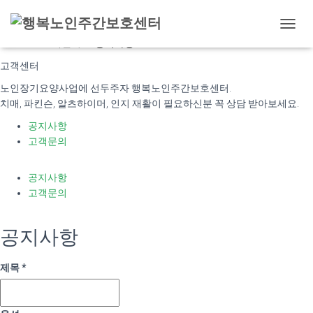
내
HOME
>
고객센터 >
공지사항
비
게
고객센터
이
노인장기요양사업에 선두주자 행복노인주간보호센터.
션
토
치매, 파킨슨, 알츠하이머, 인지 재활이 필요하신분 꼭 상담 받아보세요.
글
공지사항
고객문의
공지사항
고객문의
공지사항
제목
*